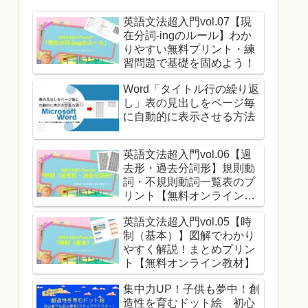
英語文法超入門vol.07【現
在分詞-ingのルール】わか
りやすい無料プリント・練
習問題で基礎を固めよう！
Word「タイトル行の繰り返
し」表の見出しをページ毎
に自動的に表示させる方法
英語文法超入門vol.06【過
去形・過去分詞形】規則動
詞・不規則動詞一覧表のプ
リント【無料オンライン教
材】
英語文法超入門vol.05【時
制（基本）】図解でわかり
やすく解説！まとめプリン
ト【無料オンライン教材】
集中力UP！子供も夢中！創
造性を育むドット絵 初心