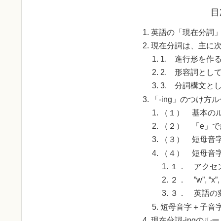
目
英語の「現在分詞
現在分詞は、主に次
1. 進行形を作
2. 形容詞とし
3. 分詞構文と
「-ing」のつけ方
（１） 基本の
（２） 「e」
（３） 短母音
（４） 短母音
１． アクセ
２． ”w”, “x
３． 英語の
短母音字＋子音
現在分詞-ingのル