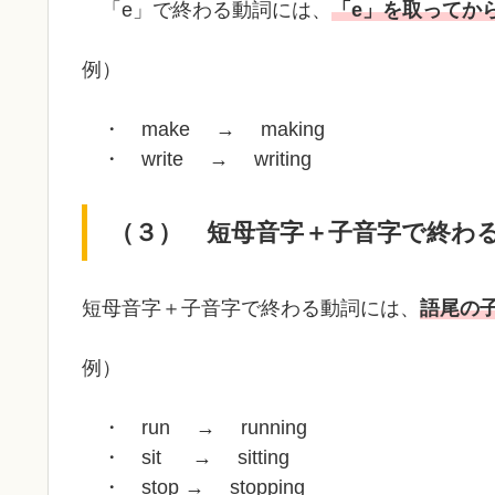
「e」で終わる動詞には、
「e」を取ってから
例）
・ make → making
・ write → writing
（３） 短母音字＋子音字で終わ
短母音字＋子音字で終わる動詞には、
語尾の子
例）
・ run → running
・ sit → sitting
・ stop → stopping