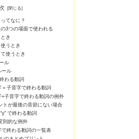
次
」ってなに？
の3つの場面で使われる
るとき
て使うとき
して使うとき
ルール
ルール
で終わる動詞
字＋子音字で終わる動詞
字+子音字で終わる動詞の例外
ントが最後の音節にない場合
”, “y” で終わる動詞
変則的な例外
字で終わる動詞の一覧表
ールのまとめプリント