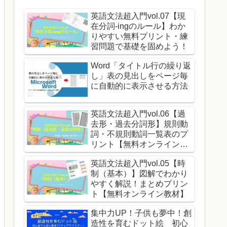
英語文法超入門vol.07【現
在分詞-ingのルール】わか
りやすい無料プリント・練
習問題で基礎を固めよう！
Word「タイトル行の繰り返
し」表の見出しをページ毎
に自動的に表示させる方法
英語文法超入門vol.06【過
去形・過去分詞形】規則動
詞・不規則動詞一覧表のプ
リント【無料オンライン教
材】
英語文法超入門vol.05【時
制（基本）】図解でわかり
やすく解説！まとめプリン
ト【無料オンライン教材】
集中力UP！子供も夢中！創
造性を育むドット絵 初心