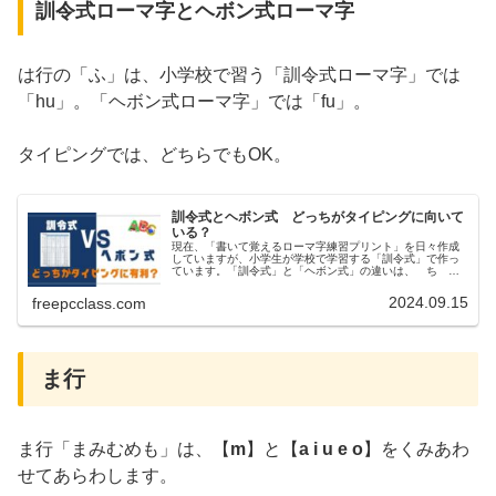
訓令式ローマ字とヘボン式ローマ字
は行の「ふ」は、小学校で習う「訓令式ローマ字」では
「hu」。「ヘボン式ローマ字」では「fu」。
タイピングでは、どちらでもOK。
訓令式とヘボン式 どっちがタイピングに向いて
いる？
現在、「書いて覚えるローマ字練習プリント」を日々作成
していますが、小学生が学校で学習する「訓令式」で作っ
ています。「訓令式」と「ヘボン式」の違いは、 ち 訓
令式tiヘボン式chi訓令式とヘボン式の例「さ行」は「し
（si/shi)」。「た行」...
2024.09.15
freepcclass.com
ま行
ま行「まみむめも」は、【
m
】と【
a i u e o
】をくみあわ
せてあらわします。