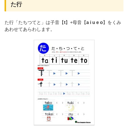
た行
た行「たちつてと」は子音【
t
】+母音【
a i u e o
】をくみ
あわせてあらわします。