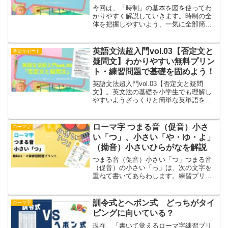
教材】
今回は、「時制」の基本を図を使ってわ
かりやすく解説していきます。時制の全
体を把握しやすいよう、一気に全部簡単
に紹介していきます。時制って何？英語
の時制は、動作や状態がいつ起こったの
か、起こっているのか、起こるのかを表
英語文法超入門vol.03【否定文と
学習サポート
すための大切な文法です。...
疑問文】わかりやすい無料プリン
ト・練習問題で基礎を固めよう！
英語文法超入門vol.03【否定文と疑問
文】。英文法の基礎を小学生でも理解し
やすいようざっくりと簡単な英単語を使
って解説。練習問題で復習ができ基礎力
をつけていきます。
ローマ字 つまる音（促音）小さ
ローマ字
い「つ」、小さい「や・ゆ・よ」
（拗音）小さいひらがなを解説
つまる音（促音）小さい「つ」つまる音
（促音）の小さい「っ」は、次の文字を
重ねて書いてあらわします。練習プリン
トに例としてのせていますが、「ねこ
（neko）」のを２つ書くことで「ねっこ
（nekko）」となります。ローマ字練習プ
訓令式とヘボン式 どっちがタイ
ローマ字
リント「つまる音...
ピングに向いている？
現在、「書いて覚えるローマ字練習プリ