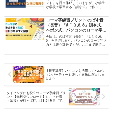
ント」を日々作成していますが、小学生
が学校で学習する「訓令式」で作ってい
ます。「訓令式」と「ヘボン式」の違い
は、 ち 訓令式tiヘボン式chi訓令式と
ヘボン式の例「さ行」は「し（si/shi)」。
ローマ字練習プリント のばす音
ローマ字
「た行」...
（長音）「â, î, û ,ê, ô」訓令式、
ヘボン式、パソコンのローマ字入
力の長音を超わかりやすく解説
今回は、のばす音（長音）「â, î, û ,ê,
ô」を学習します。パソコンのローマ字入
力とは違う部分ですが、ここまで練習プ
リントは訓令式でご紹介してきたので、
今回もローマ字練習プリントは「訓令
式」で、パソコンのローマ字入力方法も
ご紹介しな...
【親子講座】パソコンを活用してハロウ
ィンパーティーを楽しく素敵に演出しま
しょう
タイピングにも役立つローマ字練習プリ
ント【無料ダウンロード】にごった音
（濁音）が行～ば行、はじける音（半濁
音）「ぱぴぷぺぽ」