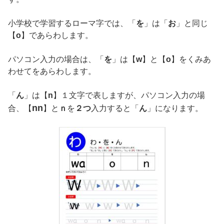
小学校で学習するローマ字では、「
を
」は「
お
」と同じ
【
o
】であらわします。
パソコン入力の場合は、「
を
」は【
w
】と【
o
】をくみあ
わせてをあらわします。
「
ん
」は【
n
】１文字で表しますが、パソコン入力の場
nn
合、【
】と
ｎ
を
２つ
入力すると「
ん
」になります。