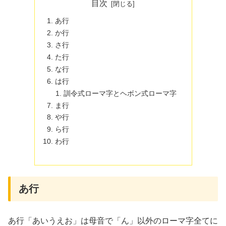
目次
あ行
か行
さ行
た行
な行
は行
訓令式ローマ字とヘボン式ローマ字
ま行
や行
ら行
わ行
あ行
あ行「あいうえお」は母音で「ん」以外のローマ字全てに