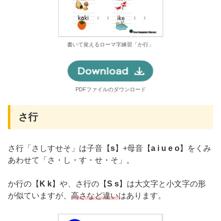
書いて覚えるローマ字練習「か行」
PDFファイルのダウンロード
さ行
さ行「さしすせそ」は子音【
s
】+母音【
a i u e o
】をくみ
あわせて「さ・し・す・せ・そ」。
か行の【
K k
】や、さ行の【
S s
】は大文字と小文字の形
が似ていますが、
高さなど違い
はあります。