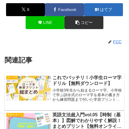
X
Facebook
はてブ
LINE
コピー
FCC
関連記事
これでバッチリ！小学生ローマ字
ローマ字
ドリル【無料ダウンロード】
小学校3年生から始まるローマ字。小学校
で学ぶ訓令式のローマ字を基本の書き方
から練習問題まで付いた学習プリント一
覧です。PDFファイルになっていますの
で、ダウンロードして印刷していただい
たり、タブレットやスマホで表示してノ
英語文法超入門vol.05【時制（基
学習サポート
ートに練習など環境や...
本）】図解でわかりやすく解説！
まとめプリント【無料オンライン