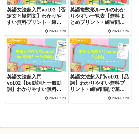
英語文法超入門vol.03【否
英語複数形ルールのわか
定文と疑問文】わかりや
りやすい一覧表【無料ま
すい無料プリント・練習
とめプリント・練習問
問題で基礎を固めよう！
題】
2024.03.28
2024.03.26
学習サポート
学習サポート
英語文法超入門
英語文法超入門vol.01【品
vol.02【be動詞と一般動
詞】わかりやすい無料プ
詞】わかりやすい無料プ
リント・練習問題で基礎
リント・練習問題で基礎
を固めよう！
2024.03.23
2024.03.20
を固めよう！