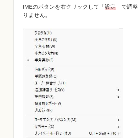
IMEのボタンを右クリックして「
設定
」で調整
りません。