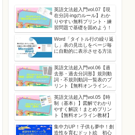
英語文法超入門vol.07【現
在分詞-ingのルール】わか
りやすい無料プリント・練
習問題で基礎を固めよう！
Word「タイトル行の繰り返
し」表の見出しをページ毎
に自動的に表示させる方法
英語文法超入門vol.06【過
去形・過去分詞形】規則動
詞・不規則動詞一覧表のプ
リント【無料オンライン教
材】
英語文法超入門vol.05【時
制（基本）】図解でわかり
やすく解説！まとめプリン
ト【無料オンライン教材】
集中力UP！子供も夢中！創
造性を育むドット絵 初心