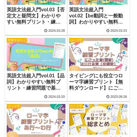
英語文法超入門vol.03【否
英語文法超入門
定文と疑問文】わかりや
vol.02【be動詞と一般動
すい無料プリント・練習
詞】わかりやすい無料プ
問題で基礎を固めよう！
リント・練習問題で基礎
2024.03.28
2024.03.23
を固めよう！
学習サポート
ローマ字
英語文法超入門vol.01【品
タイピングにも役立つロ
詞】わかりやすい無料プ
ーマ字練習プリント【無
リント・練習問題で基礎
料ダウンロード】にごっ
を固めよう！
た音（濁音）が行～ば
2024.03.20
2023.09.26
行、はじける音（半濁
音）「ぱぴぷぺぽ」
ローマ字
ローマ字