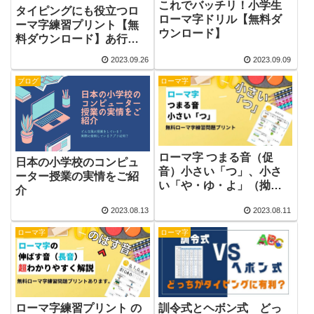
これでバッチリ！小学生
タイピングにも役立つロ
ローマ字ドリル【無料ダ
ーマ字練習プリント【無
ウンロード】
料ダウンロード】あ行～
わ行
2023.09.26
2023.09.09
ブログ
ローマ字
ローマ字 つまる音（促
日本の小学校のコンピュ
音）小さい「つ」、小さ
ーター授業の実情をご紹
い「や・ゆ・よ」（拗
介
音）小さいひらがなを解
2023.08.13
2023.08.11
説
ローマ字
ローマ字
ローマ字練習プリント の
訓令式とヘボン式 どっ