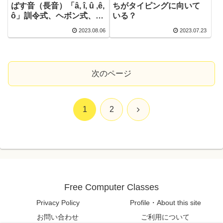
ばす音（長音）「â, î, û ,ê,
ちがタイピングに向いて
ô」訓令式、ヘボン式、パ
いる？
ソコンのローマ字入力の
2023.08.06
2023.07.23
長音を超わかりやすく解
説
次のページ
次
1
2
へ
Free Computer Classes
Privacy Policy
Profile・About this site
お問い合わせ
ご利用について